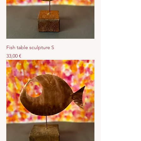
Fish table sculpture S
Prezzo
33,00 €