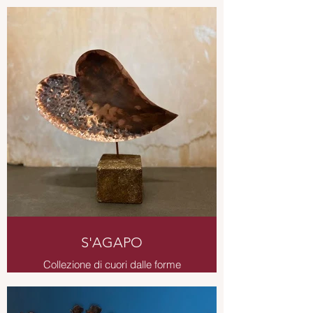
brunito - altezza 130 cm
S'AGAPO
Collezione di cuori dalle forme
irregolari in rame ossidato, brunito o
smaltato.
Cuore in rame su cubo in legno di