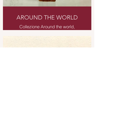
AROUND THE WORLD
Collezione Around the world,
sculture da tavolo, da parete,
decorazioni da giardino decorate
con vecchie mappe stradali in fogli
sovrapposti.
Scultura da tavolo in rame decorato
su base in legno di recupero