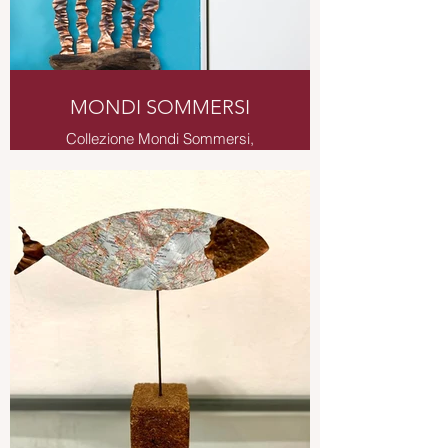
MONDI SOMMERSI
Collezione Mondi Sommersi,
sculture da tavolo, da parete,
decorazioni da giardino a tema
marino.
Installazione da parete in rame e
legno levigato dalle acque del mare.