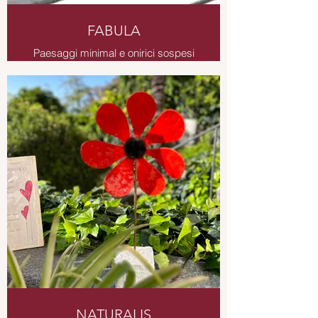
FABULA
Paesaggi minimal e onirici sospesi
tra realtà e fantasia
Scultura da tavolo in rame brunito,
cuore smaltato, supporto in legno di
bosco.
NATURALIS