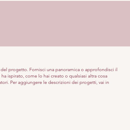
e del progetto. Fornisci una panoramica o approfondisci il
 ha ispirato, come lo hai creato o qualsiasi altra cosa
tatori. Per aggiungere le descrizioni dei progetti, vai in