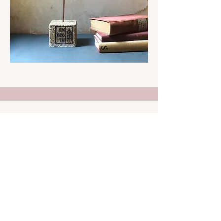
Arkè
Art & Design
Address
Via Carloni, 5 B
22100 Como - Italy